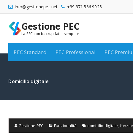
Salta
info@gestionepec.net
+39.371.566.9925
al
contenuto
Lunedi - Venerdi
Pre vendita
Gestione PEC
09:00 - 18:00
info@gestionepec.
net
La PEC con backup fatta semplice
PEC Standard
PEC Professional
PEC Premi
Domicilio digitale
Gestione PEC
Funzionalità
domicilio digitale
,
funzion