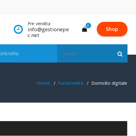
Pre vendita
Contatto pre-vendi
0
info@gestionepe
371.566.9925
Shop
c.net
Search
ontrollo
for:
Home
/
Funzionalità
/
Domicilio digitale