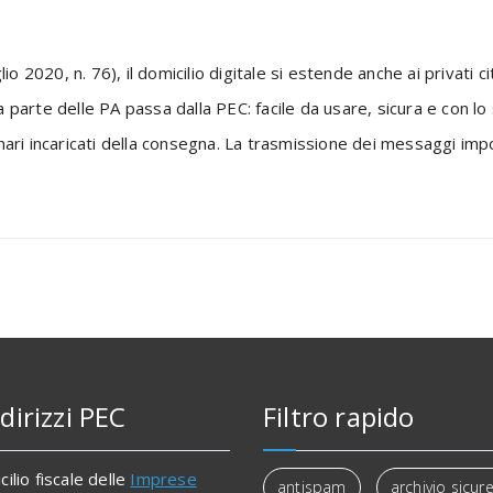
o 2020, n. 76), il domicilio digitale si estende anche ai privati cit
da parte delle PA passa dalla PEC: facile da usare, sicura e con lo
ari incaricati della consegna. La trasmissione dei messaggi impo
dirizzi PEC
Filtro rapido
cilio fiscale delle
Imprese
antispam
archivio sicur