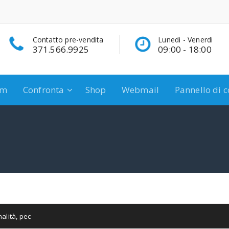
Contatto pre-vendita
Lunedi - Venerdi
371.566.9925
09:00 - 18:00
um
Confronta
Shop
Webmail
Pannello di c
alità
,
pec