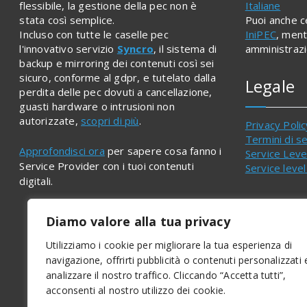
flessibile, la gestione della pec non è
Italiane
stata così semplice.
Puoi anche c
Incluso con tutte le caselle pec
IniPEC
, ment
l'innovativo servizio
Syncro
, il sistema di
amministrazi
backup e mirroring dei contenuti così sei
sicuro, conforme al gdpr, e tutelato dalla
Legale
perdita delle pec dovuti a cancellazione,
guasti hardware o intrusioni non
autorizzate,
scopri di più
.
Privacy Polic
Termini di se
Approfondisci ora
per sapere cosa fanno i
Service Lev
Service Provider con i tuoi contenuti
Service lev
digitali.
Diamo valore alla tua privacy
Utilizziamo i cookie per migliorare la tua esperienza di
navigazione, offrirti pubblicità o contenuti personalizzati 
analizzare il nostro traffico. Cliccando “Accetta tutti”,
acconsenti al nostro utilizzo dei cookie.