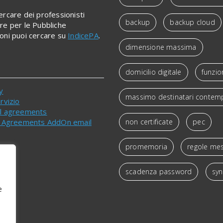
ercare dei professionisti
backup
backup cloud
re per le Pubbliche
oni puoi cercare su
IndicePA
.
dimensione massima
domicilio digitale
funzio
y
massimo destinatari contem
rvizio
el agreements
el Agreements AddOn email
non certificate
pec
promemoria
regole mes
scadenza password
syn
e